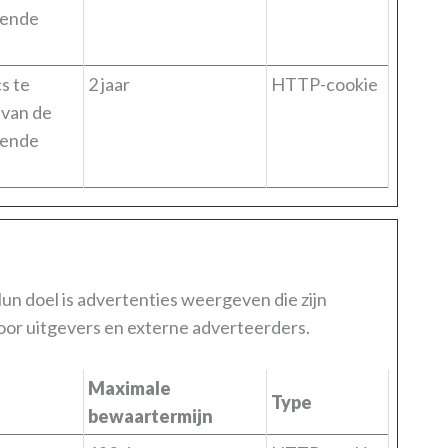
lende
s te
2 jaar
HTTP-cookie
 van de
lende
n doel is advertenties weergeven die zijn
oor uitgevers en externe adverteerders.
Maximale
Type
bewaartermijn