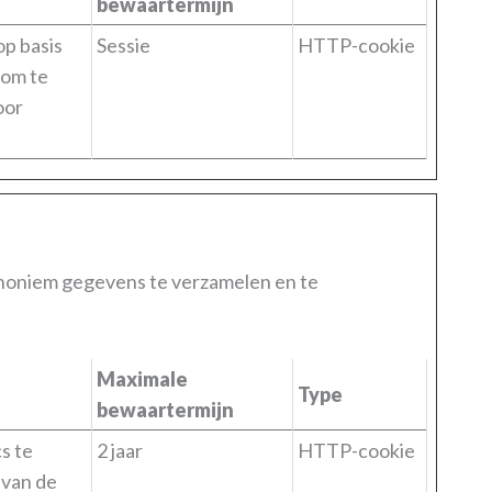
bewaartermijn
op basis
Sessie
HTTP-cookie
 om te
oor
anoniem gegevens te verzamelen en te
Maximale
Type
bewaartermijn
s te
2 jaar
HTTP-cookie
 van de