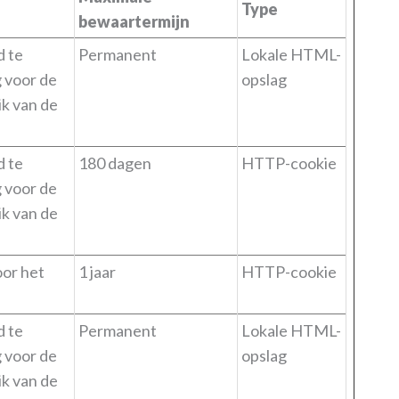
Type
bewaartermijn
d te
Permanent
Lokale HTML-
g voor de
opslag
ik van de
d te
180 dagen
HTTP-cookie
g voor de
ik van de
oor het
1 jaar
HTTP-cookie
d te
Permanent
Lokale HTML-
g voor de
opslag
ik van de