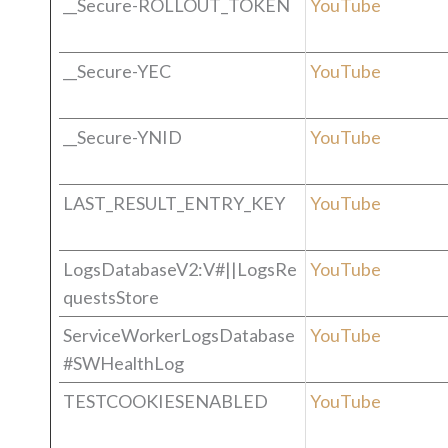
__Secure-ROLLOUT_TOKEN
YouTube
__Secure-YEC
YouTube
__Secure-YNID
YouTube
LAST_RESULT_ENTRY_KEY
YouTube
LogsDatabaseV2:V#||LogsRe
YouTube
questsStore
ServiceWorkerLogsDatabase
YouTube
#SWHealthLog
TESTCOOKIESENABLED
YouTube