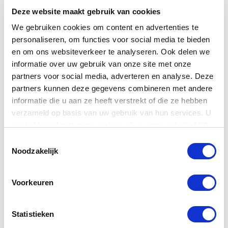
Professionele commercial laten maken
Deze website maakt gebruik van cookies
Nunc mollis bibendum egestas. Nam commodo ex non
porttitor sagittis. Mauris ut lorem volutpat, mollis enim
We gebruiken cookies om content en advertenties te
personaliseren, om functies voor social media te bieden
in, congue nisi. Cras in rhoncus est, ut placerat nibh.
en om ons websiteverkeer te analyseren. Ook delen we
Aliquam nec ligula ut dolor aliquet mollis. Integer
informatie over uw gebruik van onze site met onze
facilisis, dolor blandit vulputate mollis, nulla arcu
partners voor social media, adverteren en analyse. Deze
fringilla elit, sed consectetur metus magna eu tellus.
partners kunnen deze gegevens combineren met andere
Donec sodales, orci in molestie condimentum, risus
informatie die u aan ze heeft verstrekt of die ze hebben
nunc interdum nibh, id condimentum orci massa nec
verzameld op basis van uw gebruik van hun services. U
augue. Duis a lectus eget diam dignissim sollicitudin.
gaat akkoord met onze cookies als u onze website blijft
Vestibulum pretium vehicula turpis, aliquam tincidunt
gebruiken.
Toestemmingsselectie
quam dignissim in. Vestibulum mattis dui eu tempor
Noodzakelijk
volutpat. Quisque ut sagittis ante. Donec in orci leo.
Fusce nibh urna, auctor eget sem quis, dictum lacinia
Voorkeuren
metus. Donec vel vehicula lacus.
Vestibulum ac velit augue. Etiam vulputate, dolor
Statistieken
porttitor ultrices scelerisque, ex sapien cursus tortor,