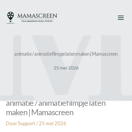
Ga
naar
de
inhoud
animatie / animatiefilmpje laten maken | Mamascreen
25 mei 2026
animatie / animatiefilmpje laten
maken | Mamascreen
Door
Support
/
25 mei 2026