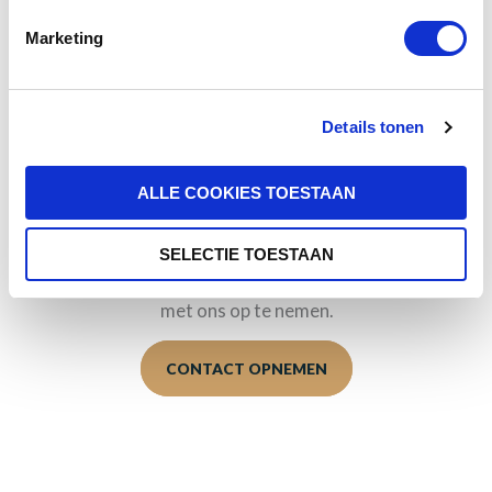
vel tempus erat tellus non ante. Proin volutpat dictum
Marketing
nisi, et tempor erat ultrices a. Ut sit amet risus non odio
placerat interdum ac quis leo. Fusce a porttitor massa.
Aliquam in elit dui. Nulla aliquam odio quis erat fringilla
Details tonen
vulputate.
ALLE COOKIES TOESTAAN
Offerte aanvragen
Ingenieuze ideeën, op zoek naar een betrouwbare
partner, een goede kop koffie, een brainstormsessie
SELECTIE TOESTAAN
over uw nieuwe productie … aarzel dan niet om contact
met ons op te nemen.
CONTACT OPNEMEN