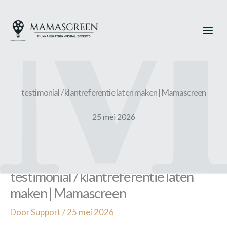
Ga
naar
de
inhoud
testimonial / klantreferentie laten maken | Mamascreen
25 mei 2026
testimonial / klantreferentie laten
maken | Mamascreen
Door
Support
/
25 mei 2026