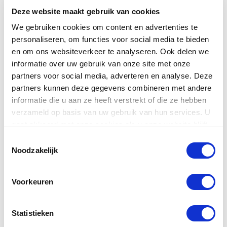
Professionele commercial laten maken
Deze website maakt gebruik van cookies
Nunc mollis bibendum egestas. Nam commodo ex non
porttitor sagittis. Mauris ut lorem volutpat, mollis enim
We gebruiken cookies om content en advertenties te
personaliseren, om functies voor social media te bieden
in, congue nisi. Cras in rhoncus est, ut placerat nibh.
en om ons websiteverkeer te analyseren. Ook delen we
Aliquam nec ligula ut dolor aliquet mollis. Integer
informatie over uw gebruik van onze site met onze
facilisis, dolor blandit vulputate mollis, nulla arcu
partners voor social media, adverteren en analyse. Deze
fringilla elit, sed consectetur metus magna eu tellus.
partners kunnen deze gegevens combineren met andere
Donec sodales, orci in molestie condimentum, risus
informatie die u aan ze heeft verstrekt of die ze hebben
nunc interdum nibh, id condimentum orci massa nec
verzameld op basis van uw gebruik van hun services. U
augue. Duis a lectus eget diam dignissim sollicitudin.
gaat akkoord met onze cookies als u onze website blijft
Vestibulum pretium vehicula turpis, aliquam tincidunt
gebruiken.
Toestemmingsselectie
quam dignissim in. Vestibulum mattis dui eu tempor
Noodzakelijk
volutpat. Quisque ut sagittis ante. Donec in orci leo.
Fusce nibh urna, auctor eget sem quis, dictum lacinia
Voorkeuren
metus. Donec vel vehicula lacus.
Vestibulum ac velit augue. Etiam vulputate, dolor
Statistieken
porttitor ultrices scelerisque, ex sapien cursus tortor,