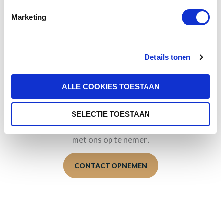
vel tempus erat tellus non ante. Proin volutpat dictum
Marketing
nisi, et tempor erat ultrices a. Ut sit amet risus non odio
placerat interdum ac quis leo. Fusce a porttitor massa.
Aliquam in elit dui. Nulla aliquam odio quis erat fringilla
Details tonen
vulputate.
ALLE COOKIES TOESTAAN
Offerte aanvragen
Ingenieuze ideeën, op zoek naar een betrouwbare
partner, een goede kop koffie, een brainstormsessie
SELECTIE TOESTAAN
over uw nieuwe productie … aarzel dan niet om contact
met ons op te nemen.
CONTACT OPNEMEN