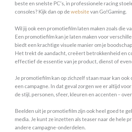
beste en snelste PC’s, in professionele racing stoe
consoles? Kijk dan op de
website
van Go!Gaming.
Wil jij ook een promotiefilm laten maken zoals die 
Een promotiefilm kan je laten maken voor verschill
biedt een krachtige visuele manier om je boodschap
Het trekt de aandacht, creëert betrokkenheid en 
effectief de essentie van je product, dienst of eve
Je promotiefilm kan op zichzelf staan maar kan ook 
een campagne. In dat geval zorgen we er altijd voor
de stijl, personen, sfeer, kleuren en accenten – o
Beelden uit je promotiefilm zijn ook heel goed te ge
media. Je kunt ze inzetten als teaser naar de hele p
andere campagne-onderdelen.