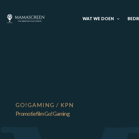
Ga
naar
WAT WE DOEN
BEDR
de
inhoud
GO!GAMING / KPN
Promotiefilm Go!Gaming