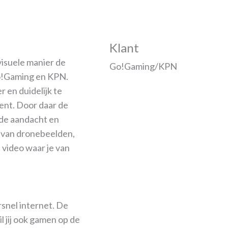
Klant
visuele manier de
Go!Gaming/KPN
o!Gaming en KPN.
 en duidelijk te
nt. Door daar de
 de aandacht en
k van dronebeelden,
 video waar je van
snel internet. De
l jij ook gamen op de