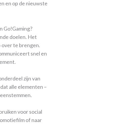
len en op de nieuwste
van Go!Gaming?
ende doelen. Het
 over te brengen.
communiceert snel en
nement.
onderdeel zijn van
 dat alle elementen –
vereenstemmen.
bruiken voor social
romotiefilm of naar