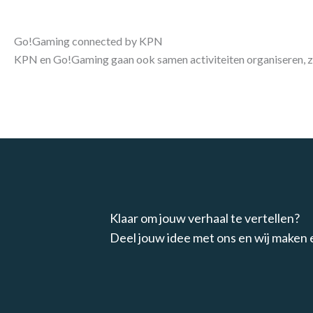
Go!Gaming connected by KPN
KPN en Go!Gaming gaan ook samen activiteiten organiseren, z
Klaar om jouw verhaal te vertellen?
Deel jouw idee met ons en wij maken 