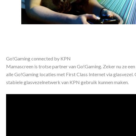
Go!Gaming connected by KPN
Mamascreen is trotse partner van Go!Gaming. Zeker nu ze ee
alle Go!Gaming locaties met First Class Internet via glasvezel
stabiele glasvezelnetwerk van KPN gebruik kunnen maken.