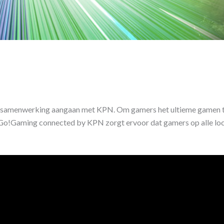
n samenwerking aangaan met KPN. Om gamers het ultieme gamen te
. Go!Gaming connected by KPN zorgt ervoor dat gamers op alle loca