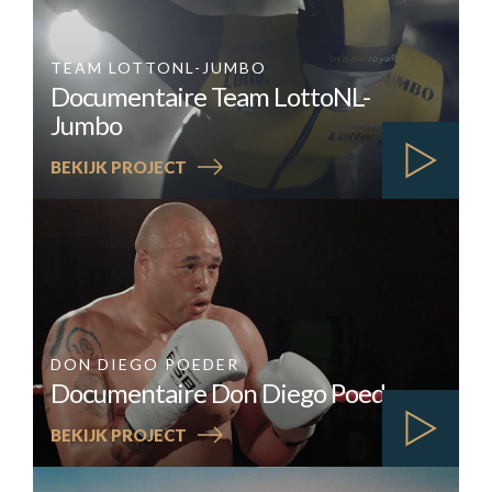
SMAAL
TEAM LOTTONL-JUMBO
Documentaire Team LottoNL-
Jumbo
:
BEKIJK PROJECT
DOCUMENTAIRE
TEAM
LOTTONL-
JUMBO
DON DIEGO POEDER
Documentaire Don Diego Poeder
:
BEKIJK PROJECT
DOCUMENTAIRE
DON