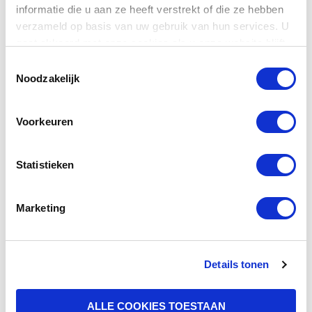
DOCUMENTAIRE
informatie die u aan ze heeft verstrekt of die ze hebben
verzameld op basis van uw gebruik van hun services. U
KOREAANSE
gaat akkoord met onze cookies als u onze website blijft
AMBASSADE
gebruiken.
BUSINESS
Toestemmingsselectie
Noodzakelijk
KOREAANSE AMBASSADE
Documentaire Koreaanse
Voorkeuren
Ambassade cultuur
:
BEKIJK PROJECT
Statistieken
DOCUMENTAIRE
KOREAANSE
Marketing
AMBASSADE
CULTUUR
Details tonen
KOREAANSE AMBASSADE
Documentaire Koreaanse
Ambassade geschiedenis
ALLE COOKIES TOESTAAN