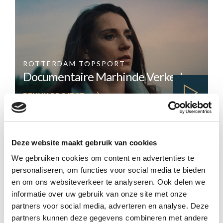
DIEGO
POEDER
ROTTERDAM TOPSPORT
Documentaire Marhinde Verkerk
:
BEKIJK PROJECT
DOCUMENTAIRE
MARHINDE
VERKERK
Deze website maakt gebruik van cookies
We gebruiken cookies om content en advertenties te
personaliseren, om functies voor social media te bieden
KOREAANSE AMBASSADE
Documentaire Koreaanse
en om ons websiteverkeer te analyseren. Ook delen we
informatie over uw gebruik van onze site met onze
Ambassade business
partners voor social media, adverteren en analyse. Deze
:
BEKIJK PROJECT
partners kunnen deze gegevens combineren met andere