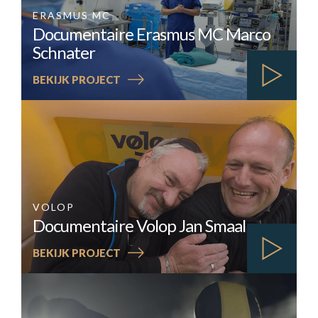
ERASMUS MC
Documentaire Erasmus MC Marco
Schnater
:
BEKIJK PROJECT
DOCUMENTAIRE
ERASMUS
MC
MARCO
SCHNATER
VOLOP
Documentaire Volop Jan Smaal
:
BEKIJK PROJECT
DOCUMENTAIRE
VOLOP
JAN