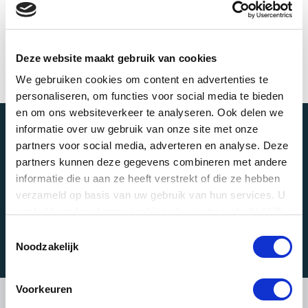
Deze website maakt gebruik van cookies
We gebruiken cookies om content en advertenties te
personaliseren, om functies voor social media te bieden
en om ons websiteverkeer te analyseren. Ook delen we
informatie over uw gebruik van onze site met onze
partners voor social media, adverteren en analyse. Deze
Klaar om jouw verhaal te vertellen?
partners kunnen deze gegevens combineren met andere
Deel jouw idee met ons en wij maken er een
informatie die u aan ze heeft verstrekt of die ze hebben
meesterwerk van. Vraag nu een offerte aan.
verzameld op basis van uw gebruik van hun services. U
gaat akkoord met onze cookies als u onze website blijft
OFFERTE AANVRAGEN
gebruiken.
Toestemmingsselectie
Noodzakelijk
Voorkeuren